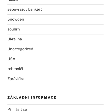
sebevraždy bankéřů
Snowden
souhrn
Ukrajina
Uncategorized
USA
zahraničí
Zprávička
ZÁKLADNÍ INFORMACE
Přihlásit se