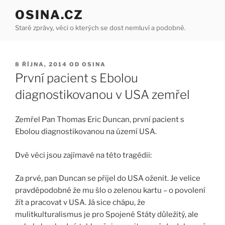
Přejít
OSINA.CZ
k
Staré zprávy, věci o kterých se dost nemluví a podobně.
obsahu
webu
PUBLIKOVÁNO
8 ŘÍJNA, 2014
OD
OSINA
První pacient s Ebolou
diagnostikovanou v USA zemřel
Zemřel Pan Thomas Eric Duncan, první pacient s
Ebolou diagnostikovanou na území USA.
Dvě věci jsou zajímavé na této tragédii:
Za prvé, pan Duncan se přijel do USA oženit. Je velice
pravděpodobné že mu šlo o zelenou kartu – o povolení
žít a pracovat v USA. Já sice chápu, že
mulitkulturalismus je pro Spojené Státy důležitý, ale