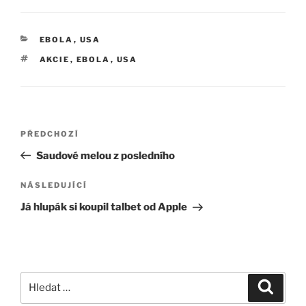
RUBRIKY
EBOLA
,
USA
ŠTÍTKY
AKCIE
,
EBOLA
,
USA
Navigace
Předchozí
PŘEDCHOZÍ
pro
příspěvek
Saudové melou z posledního
příspěvek
Následující
NÁSLEDUJÍCÍ
příspěvek
Já hlupák si koupil talbet od Apple
Hledat:
Hledán