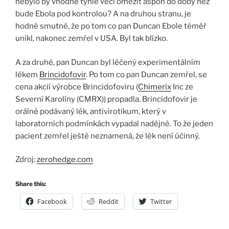
nebylo by vhodné tyhle věci omezit aspoň do doby než
bude Ebola pod kontrolou? A na druhou stranu, je
hodně smutné, že po tom co pan Duncan Ebole téměř
unikl, nakonec zemřel v USA. Byl tak blízko.
A za druhé, pan Duncan byl léčený experimentálním
lékem
Brincidofovir
. Po tom co pan Duncan zemřel, se
cena akcií výrobce Brincidofoviru (
Chimerix
Inc ze
Severní Karolíny (CMRX)) propadla. Brincidofovir je
orálně podávaný lék, antivirotikum, který v
laboratorních podmínkách vypadal nadějně. To že jeden
pacient zemřel ještě neznamená, že lék není účinný.
Zdroj:
zerohedge.com
Share this:
Facebook
Reddit
Twitter