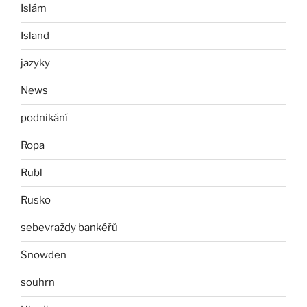
Islám
Island
jazyky
News
podnikání
Ropa
Rubl
Rusko
sebevraždy bankéřů
Snowden
souhrn