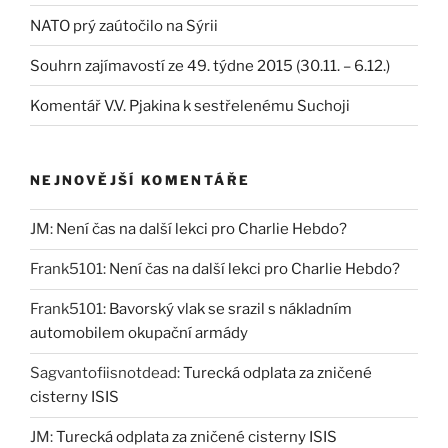
NATO prý zaútočilo na Sýrii
Souhrn zajímavostí ze 49. týdne 2015 (30.11. – 6.12.)
Komentář V.V. Pjakina k sestřelenému Suchoji
NEJNOVĚJŠÍ KOMENTÁŘE
JM
:
Není čas na další lekci pro Charlie Hebdo?
Frank5101
:
Není čas na další lekci pro Charlie Hebdo?
Frank5101
:
Bavorský vlak se srazil s nákladním
automobilem okupační armády
Sagvantofiisnotdead
:
Turecká odplata za zničené
cisterny ISIS
JM
:
Turecká odplata za zničené cisterny ISIS