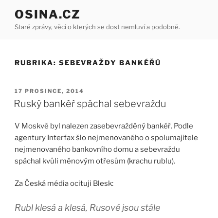
Přejít
OSINA.CZ
k
Staré zprávy, věci o kterých se dost nemluví a podobně.
obsahu
webu
RUBRIKA:
SEBEVRAŽDY BANKÉŘŮ
PUBLIKOVÁNO
17 PROSINCE, 2014
Ruský bankéř spáchal sebevraždu
V Moskvě byl nalezen zasebevražděný bankéř. Podle
agentury Interfax šlo nejmenovaného o spolumajitele
nejmenovaného bankovního domu a sebevraždu
spáchal kvůli měnovým otřesům (krachu rublu).
Za Česká média ocituji Blesk:
Rubl klesá a klesá, Rusové jsou stále