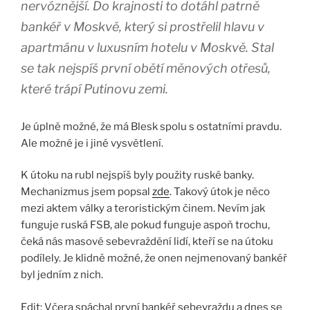
nervóznější. Do krajnosti to dotáhl patrně
bankéř v Moskvě, který si prostřelil hlavu v
apartmánu v luxusním hotelu v Moskvě. Stal
se tak nejspíš první obětí měnových otřesů,
které trápí Putinovu zemi.
Je úplně možné, že má Blesk spolu s ostatními pravdu.
Ale možné je i jiné vysvětlení.
K útoku na rubl nejspíš byly použity ruské banky.
Mechanizmus jsem popsal
zde
. Takový útok je něco
mezi aktem války a teroristickým činem. Nevím jak
funguje ruská FSB, ale pokud funguje aspoň trochu,
čeká nás masové sebevraždění lidí, kteří se na útoku
podílely. Je klidně možné, že onen nejmenovaný bankéř
byl jedním z nich.
Edit: Včera spáchal první bankéř sebevraždu a dnes se