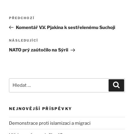
Navigace
Předchozí
PŘEDCHOZÍ
pro
příspěvek
Komentář V.V. Pjakina k sestřelenému Suchoji
příspěvek
Následující
NÁSLEDUJÍCÍ
příspěvek
NATO prý zaútočilo na Sýrii
Hledat:
Hledán
NEJNOVĚJŠÍ PŘÍSPĚVKY
Demonstrace proti islamizaci a migraci