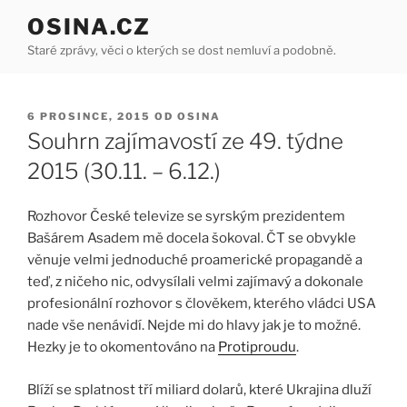
Přejít
OSINA.CZ
k
Staré zprávy, věci o kterých se dost nemluví a podobně.
obsahu
webu
PUBLIKOVÁNO
6 PROSINCE, 2015
OD
OSINA
Souhrn zajímavostí ze 49. týdne
2015 (30.11. – 6.12.)
Rozhovor České televize se syrským prezidentem
Bašárem Asadem mě docela šokoval. ČT se obvykle
věnuje velmi jednoduché proamerické propagandě a
teď, z ničeho nic, odvysílali velmi zajímavý a dokonale
profesionální rozhovor s člověkem, kterého vládci USA
nade vše nenávidí. Nejde mi do hlavy jak je to možné.
Hezky je to okomentováno na
Protiproudu
.
Blíží se splatnost tří miliard dolarů, které Ukrajina dluží