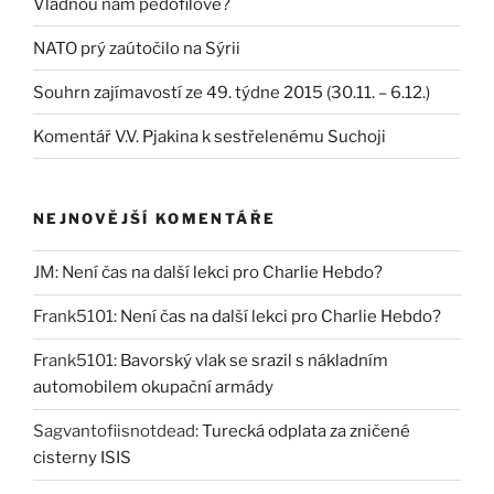
Vládnou nám pedofilové?
NATO prý zaútočilo na Sýrii
Souhrn zajímavostí ze 49. týdne 2015 (30.11. – 6.12.)
Komentář V.V. Pjakina k sestřelenému Suchoji
NEJNOVĚJŠÍ KOMENTÁŘE
JM
:
Není čas na další lekci pro Charlie Hebdo?
Frank5101
:
Není čas na další lekci pro Charlie Hebdo?
Frank5101
:
Bavorský vlak se srazil s nákladním
automobilem okupační armády
Sagvantofiisnotdead
:
Turecká odplata za zničené
cisterny ISIS