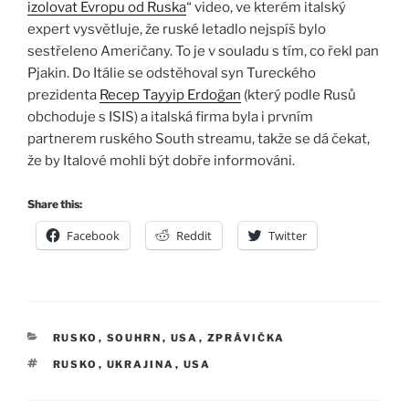
izolovat Evropu od Ruska
“ video, ve kterém italský
expert vysvětluje, že ruské letadlo nejspíš bylo
sestřeleno Američany. To je v souladu s tím, co řekl pan
Pjakin. Do Itálie se odstěhoval syn Tureckého
prezidenta
Recep Tayyip Erdoğan
(který podle Rusů
obchoduje s ISIS) a italská firma byla i prvním
partnerem ruského South streamu, takže se dá čekat,
že by Italové mohli být dobře informováni.
Share this:
Facebook
Reddit
Twitter
RUBRIKY
RUSKO
,
SOUHRN
,
USA
,
ZPRÁVIČKA
ŠTÍTKY
RUSKO
,
UKRAJINA
,
USA