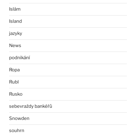
Islám
Island
jazyky
News
podnikání
Ropa
Rubl
Rusko
sebevraždy bankéřů
Snowden
souhrn