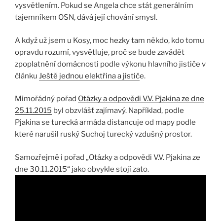
vysvětlením. Pokud se Angela chce stát generálním
tajemníkem OSN, dává její chování smysl.
A když už jsem u Kosy, moc hezky tam někdo, kdo tomu
opravdu rozumí, vysvětluje, proč se bude zavádět
zpoplatnění domácnosti podle výkonu hlavního jističe v
článku
Ještě jednou elektřina a jistič
e.
Mimořádný pořad
Otázky a odpovědi V.V. Pjakina ze dne
25.11.2015
byl obzvlášť zajímavý. Například, podle
Pjakina se turecká armáda distancuje od mapy podle
které narušil ruský Suchoj turecký vzdušný prostor.
Samozřejmě i pořad „Otázky a odpovědi V.V. Pjakina ze
dne 30.11.2015“ jako obvykle stojí zato.