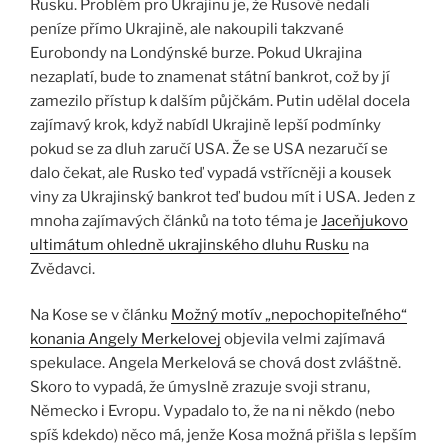
Rusku. Problém pro Ukrajinu je, že Rusové nedali
peníze přímo Ukrajině, ale nakoupili takzvané
Eurobondy na Londýnské burze. Pokud Ukrajina
nezaplatí, bude to znamenat státní bankrot, což by jí
zamezilo přístup k dalším půjčkám. Putin udělal docela
zajímavý krok, když nabídl Ukrajině lepší podmínky
pokud se za dluh zaručí USA. Že se USA nezaručí se
dalo čekat, ale Rusko teď vypadá vstřícněji a kousek
viny za Ukrajinský bankrot teď budou mít i USA. Jeden z
mnoha zajímavých článků na toto téma je
Jaceňjukovo
ultimátum ohledně ukrajinského dluhu Rusku
na
Zvědavci.
Na Kose se v článku
Možný motív „nepochopiteľného“
konania Angely Merkelovej
objevila velmi zajímavá
spekulace. Angela Merkelová se chová dost zvláštně.
Skoro to vypadá, že úmyslně zrazuje svoji stranu,
Německo i Evropu. Vypadalo to, že na ni někdo (nebo
spíš kdekdo) něco má, jenže Kosa možná přišla s lepším