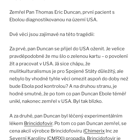
Zemřel Pan Thomas Eric Duncan, první pacient s
Ebolou diagnostikovanou na území USA.
Dvě věci jsou zajímavé na této tragédii:
Za prvé, pan Duncan se přijel do USA oženit. Je velice
pravděpodobné že mu šlo o zelenou kartu – o povolení
žít a pracovat v USA. Já sice chápu, že
mulitkulturalismus je pro Spojené Státy důležitý, ale
nebylo by vhodné tyhle věci omezit aspoň do doby než
bude Ebola pod kontrolou? A na druhou stranu, je
hodně smutné, že po tom co pan Duncan Ebole téměř
unikl, nakonec zemřel v USA. Byl tak blízko.
A za druhé, pan Duncan byl léčený experimentálním
lékem
Brincidofovir
. Po tom co pan Duncan zemřel, se
cena akcií výrobce Brincidofoviru (
Chimerix
Inc ze
Severní Karolíny (CMRX)) propadla. Brincidofovir je