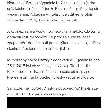
Německo i Evropu. Vypadalo to, že na ni někdo (nebo
spíš kdekdo) něco má, jenže Kosa možná přišla s lepším
vysvětlením. Pokud se Angela chce stát generálním
tajemníkem OSN, dává její chování smysl.
A když už jsem u Kosy, moc hezky tam někdo, kdo tomu
opravdu rozumí, vysvětluje, proč se bude zavádět
zpoplatnění domácnosti podle výkonu hlavního jističe v
článku
Ještě jednou elektřina a jistič
e.
Mimořádný pořad
Otázky a odpovědi V.V. Pjakina ze dne
25.11.2015
byl obzvlášť zajímavý. Například, podle
Pjakina se turecká armáda distancuje od mapy podle
které narušil ruský Suchoj turecký vzdušný prostor.
Samozřejmě i pořad „Otázky a odpovědi V.V. Pjakina ze
dne 30.11.2015“ jako obvykle stojí zato.