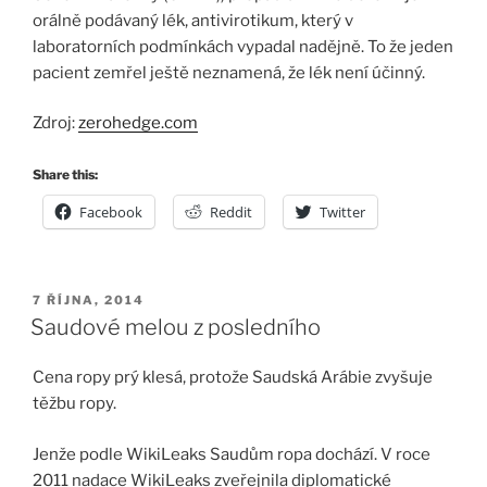
orálně podávaný lék, antivirotikum, který v
laboratorních podmínkách vypadal nadějně. To že jeden
pacient zemřel ještě neznamená, že lék není účinný.
Zdroj:
zerohedge.com
Share this:
Facebook
Reddit
Twitter
PUBLIKOVÁNO
7 ŘÍJNA, 2014
Saudové melou z posledního
Cena ropy prý klesá, protože Saudská Arábie zvyšuje
těžbu ropy.
Jenže podle WikiLeaks Saudům ropa dochází. V roce
2011 nadace WikiLeaks zveřejnila diplomatické