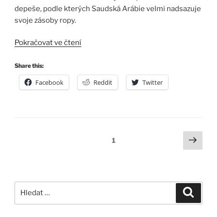
depeše, podle kterých Saudská Arábie velmi nadsazuje
svoje zásoby ropy.
„Saudové
Pokračovat ve čtení
melou
z
Share this:
posledního“
Facebook
Reddit
Twitter
Navigace
Další
Stránka:
1
strá
pro
příspěvky
Hledat:
Hledán