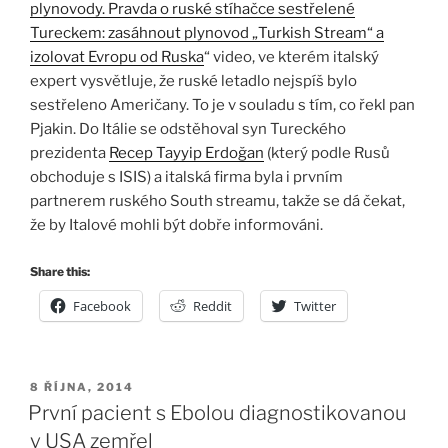
plynovody. Pravda o ruské stíhačce sestřelené
Tureckem: zasáhnout plynovod „Turkish Stream“ a
izolovat Evropu od Ruska
“ video, ve kterém italský
expert vysvětluje, že ruské letadlo nejspíš bylo
sestřeleno Američany. To je v souladu s tím, co řekl pan
Pjakin. Do Itálie se odstěhoval syn Tureckého
prezidenta
Recep Tayyip Erdoğan
(který podle Rusů
obchoduje s ISIS) a italská firma byla i prvním
partnerem ruského South streamu, takže se dá čekat,
že by Italové mohli být dobře informováni.
Share this:
Facebook
Reddit
Twitter
PUBLIKOVÁNO
8 ŘÍJNA, 2014
První pacient s Ebolou diagnostikovanou
v USA zemřel