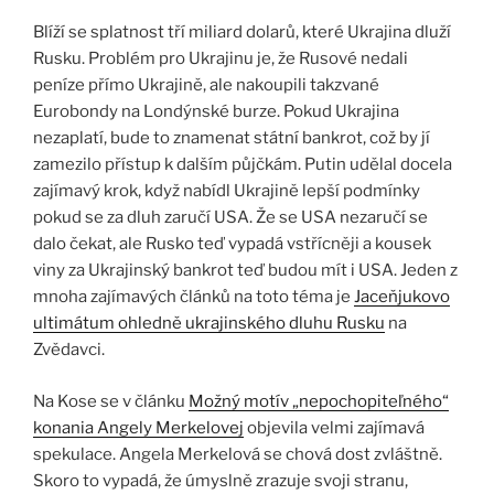
Blíží se splatnost tří miliard dolarů, které Ukrajina dluží
Rusku. Problém pro Ukrajinu je, že Rusové nedali
peníze přímo Ukrajině, ale nakoupili takzvané
Eurobondy na Londýnské burze. Pokud Ukrajina
nezaplatí, bude to znamenat státní bankrot, což by jí
zamezilo přístup k dalším půjčkám. Putin udělal docela
zajímavý krok, když nabídl Ukrajině lepší podmínky
pokud se za dluh zaručí USA. Že se USA nezaručí se
dalo čekat, ale Rusko teď vypadá vstřícněji a kousek
viny za Ukrajinský bankrot teď budou mít i USA. Jeden z
mnoha zajímavých článků na toto téma je
Jaceňjukovo
ultimátum ohledně ukrajinského dluhu Rusku
na
Zvědavci.
Na Kose se v článku
Možný motív „nepochopiteľného“
konania Angely Merkelovej
objevila velmi zajímavá
spekulace. Angela Merkelová se chová dost zvláštně.
Skoro to vypadá, že úmyslně zrazuje svoji stranu,