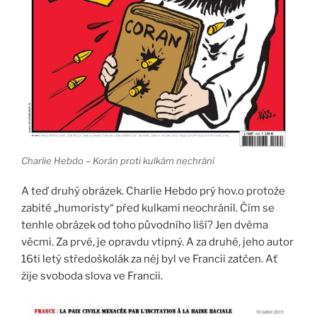
Charlie Hebdo – Korán proti kulkám nechrání
A teď druhý obrázek. Charlie Hebdo prý hov.o protože
zabité „humoristy“ před kulkami neochránil. Čím se
tenhle obrázek od toho původního liší? Jen dvěma
věcmi. Za prvé, je opravdu vtipný. A za druhé, jeho autor
16ti letý středoškolák za něj byl ve Francii zatčen. Ať
žije svoboda slova ve Francii.