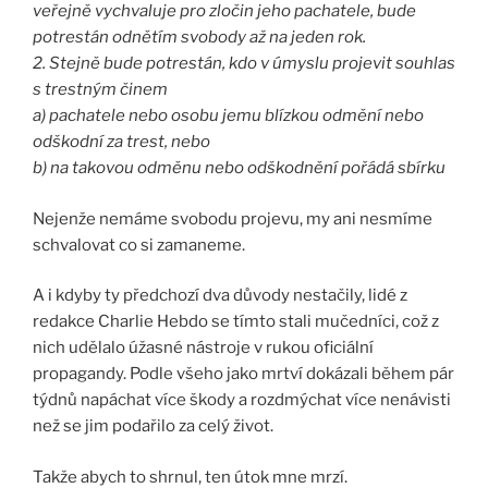
veřejně vychvaluje pro zločin jeho pachatele, bude
potrestán odnětím svobody až na jeden rok.
2. Stejně bude potrestán, kdo v úmyslu projevit souhlas
s trestným činem
a) pachatele nebo osobu jemu blízkou odmění nebo
odškodní za trest, nebo
b) na takovou odměnu nebo odškodnění pořádá sbírku
Nejenže nemáme svobodu projevu, my ani nesmíme
schvalovat co si zamaneme.
A i kdyby ty předchozí dva důvody nestačily, lidé z
redakce Charlie Hebdo se tímto stali mučedníci, což z
nich udělalo úžasné nástroje v rukou oficiální
propagandy. Podle všeho jako mrtví dokázali během pár
týdnů napáchat více škody a rozdmýchat více nenávisti
než se jim podařilo za celý život.
Takže abych to shrnul, ten útok mne mrzí.