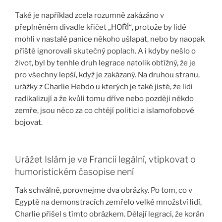
Také je například zcela rozumně zakázáno v
přeplněném divadle křičet „HOŘÍ“, protože by lidé
mohli v nastalé panice někoho ušlapat, nebo by naopak
příště ignorovali skutečný poplach. A i kdyby nešlo o
život, byl by tenhle druh legrace natolik obtížný, že je
pro všechny lepší, když je zakázaný. Na druhou stranu,
urážky z Charlie Hebdo u kterých je také jisté, že lidi
radikalizují a že kvůli tomu dříve nebo později někdo
zemře, jsou něco za co chtějí politici a islamofobové
bojovat.
Urážet Islám je ve Francii legální, vtipkovat o
humoristickém časopise není
Tak schválně, porovnejme dva obrázky. Po tom, co v
Egyptě na demonstracích zemřelo velké množství lidí,
Charlie přišel s tímto obrázkem. Dělají legraci, že korán