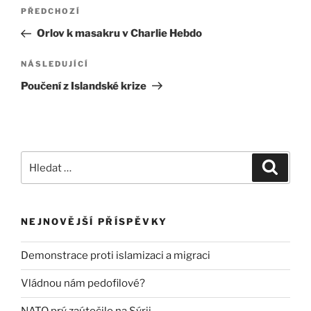
Navigace
Předchozí
PŘEDCHOZÍ
pro
příspěvek
Orlov k masakru v Charlie Hebdo
příspěvek
Následující
NÁSLEDUJÍCÍ
příspěvek
Poučení z Islandské krize
Hledat:
Hledán
NEJNOVĚJŠÍ PŘÍSPĚVKY
Demonstrace proti islamizaci a migraci
Vládnou nám pedofilové?