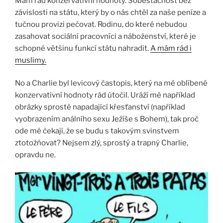
Mám rád konzervativní hodnoty. Soběstačnost bez
závislosti na státu, který by o nás chtěl za naše peníze a
tučnou provizi pečovat. Rodinu, do které nebudou
zasahovat sociální pracovníci a náboženství, které je
schopné většinu funkcí státu nahradit.
A mám rád i
muslimy.
No a Charlie byl levicový častopis, který na mé oblíbené
konzervativní hodnoty rád útočil. Uráží mě například
obrázky sprostě napadající křesťanství (například
vyobrazením análního sexu Ježíše s Bohem), tak proč
ode mě čekají, že se budu s takovým svinstvem
ztotožňovat? Nejsem zlý, sprostý a trapný Charlie,
opravdu ne.