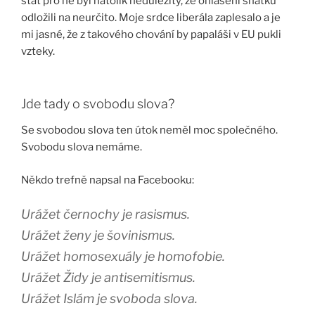
stát pro ně byl natolik nedůležitý, že ohlášení sňatku
odložili na neurčito. Moje srdce liberála zaplesalo a je
mi jasné, že z takového chování by papaláši v EU pukli
vzteky.
Jde tady o svobodu slova?
Se svobodou slova ten útok neměl moc společného.
Svobodu slova nemáme.
Někdo trefně napsal na Facebooku:
Urážet černochy je rasismus.
Urážet ženy je šovinismus.
Urážet homosexuály je homofobie.
Urážet Židy je antisemitismus.
Urážet Islám je svoboda slova.