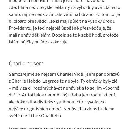
hloupost a nenávist – snad ještě horší navoněná
zdechlina než obvyklé reklamy na výhodný úvěr. Já na to
samozřejmě neskočím, ale většina lidí ano. Po tom co je
bilbloard přesvědčil, že si mají půjčit na vysoký úrok u
Providentu, je teď nejspíš úspěšně přesvědčuje, že
mají nenávidět Islám. Docela se to k sobě hodí, protože
Islám pújčky na úrok zakazuje.
Charlie nejsem
Samozřejmě že nejsem Charlie! Viděl jsem pár obrázků
z Charlie Hebdo. Legrace to nebyla. Ty obrázky byly zlé
– měly za cíl rozdmýchávat nenávist a to se jim výborně
dařilo. Autoři sice neuměli být třeba jen trochu vtipní,
ale dokázali sadisticky vystihnout čím vyvolat co
nejvíce negativních emocí. Nenávisti a zloby bude na
světě dost i bez Charlieho.