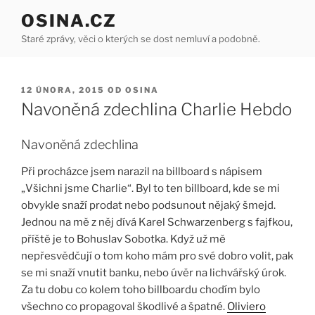
Přejít
OSINA.CZ
k
Staré zprávy, věci o kterých se dost nemluví a podobně.
obsahu
webu
PUBLIKOVÁNO
12 ÚNORA, 2015
OD
OSINA
Navoněná zdechlina Charlie Hebdo
Navoněná zdechlina
Při procházce jsem narazil na billboard s nápisem
„Všichni jsme Charlie“. Byl to ten billboard, kde se mi
obvykle snaží prodat nebo podsunout nějaký šmejd.
Jednou na mě z něj dívá Karel Schwarzenberg s fajfkou,
příště je to Bohuslav Sobotka. Když už mě
nepřesvědčují o tom koho mám pro své dobro volit, pak
se mi snaží vnutit banku, nebo úvěr na lichvářský úrok.
Za tu dobu co kolem toho billboardu chodím bylo
všechno co propagoval škodlivé a špatné.
Oliviero