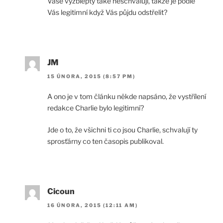
Vaše výžblepty také neschvaluji, takže je podle
Vás legitimní když Vás půjdu odstřelit?
JM
15 ÚNORA, 2015 (8:57 PM)
A ono je v tom článku někde napsáno, že vystřílení
redakce Charlie bylo legitimní?
Jde o to, že všichni ti co jsou Charlie, schvalují ty
sprosťárny co ten časopis publikoval.
Cicoun
16 ÚNORA, 2015 (12:11 AM)