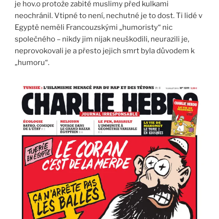
je hov.o protože zabité muslimy před kulkami
neochránil. Vtipné to není, nechutné je to dost. Ti lidé v
Egyptě neměli Francouzskými „humoristy“ nic
společného – nikdy jim nijak neuškodili, neurazili je,
neprovokovali je a přesto jejich smrt byla důvodem k
„humoru“.