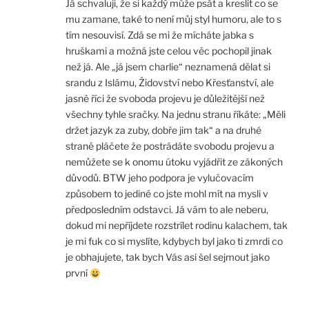
Já schvaluji, že si každý může psát a kreslit co se
mu zamane, také to není můj styl humoru, ale to s
tím nesouvisí. Zdá se mi že mícháte jabka s
hruškami a možná jste celou věc pochopil jinak
než já. Ale „já jsem charlie“ neznamená dělat si
srandu z Islámu, Židovství nebo Křesťanství, ale
jasně říci že svoboda projevu je důležitější než
všechny tyhle sračky. Na jednu stranu říkáte: „Měli
držet jazyk za zuby, dobře jim tak“ a na druhé
straně pláčete že postrádáte svobodu projevu a
nemůžete se k onomu útoku vyjádřit ze zákoných
důvodů. BTW jeho podpora je vylučovacím
způsobem to jediné co jste mohl mít na mysli v
předposledním odstavci. Já vám to ale neberu,
dokud mi nepříjdete rozstrílet rodinu kalachem, tak
je mi fuk co si myslíte, kdybych byl jako ti zmrdi co
je obhajujete, tak bych Vás asi šel sejmout jako
první